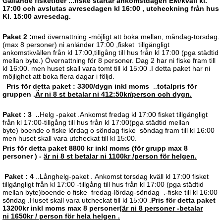
Gällande fisketider ...fiske startar ankomstdagen EM/kväll kl.
17:00 och avslutas avresedagen kl 16:00 , utcheckning från hus
Kl. 15:00 avresedag.
Paket 2 :
med övernattning -möjligt att boka mellan, måndag-torsdag.
(max 8 personer) ni anländer 17:00 ,fisket tillgängligt
ankomstkvällen från kl 17:00,tillgång till hus från kl 17:00 (pga städtid
mellan byte.) Övernattning för 8 personer. Dag 2 har ni fiske fram till
kl 16:00. men huset skall vara tomt till kl 15:00 .I detta paket har ni
möjlighet att boka flera dagar i följd.
Pris för detta paket : 3300/dygn inkl moms
..
totalpris för
gruppen .
Är ni 8 st betalar ni 412:50kr/person och dygn.
Paket : 3 ..
Helg -paket .
Ankomst fredag kl 17:00 fisket tillgängligt
från kl 17:00-tillgång till hus från kl 17:00(pga städtid mellan
byte) boende o fiske lördag o söndag fiske söndag fram till kl 16:00
men huset skall vara utcheckat till kl 15:00.
Pris för detta paket 8800 kr inkl moms (för grupp max 8
personer ) -
är ni 8 st betalar ni 1100kr /person för helgen.
Paket : 4
..Långhelg-paket
.
Ankomst torsdag kväll kl 17:00 fisket
tillgängligt från kl 17:00 -tillgång till hus från kl 17:00 (pga städtid
mellan byte)boende o fiske fredag-lördag-söndag .-fiske till kl 16:00
söndag .Huset skall vara utcheckat till kl 15:00 .
Pris för detta paket
13200kr inkl moms max 8 personer(
är ni 8 personer -betalar
ni 1650kr / person för hela helgen .