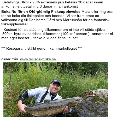
Betalningsvillkor - 25% av resans pris betalas 30 dagar innan
ankomst -slutbetalning 3 dagar innan ankomst
Boka Nu för en Oförglömlig Fiskeupplevelse
Maila eller ring oss
för att boka ditt fiskepaket och boende. Vi ser fram emot att
välkomna dig till Dahlboms Gård och Mörrumsån för en fantastisk
fiskeupplevelse!
- Kostnad för slutstädning tillkommer om ni inte vill städa själva
.800kr -hyra av bäddset tillkommer (100 kr / person ) -annars tar ni
med eget bedset ..täcke o kudde finns i huset.
*** Resegaranti ställd genom kammarkollegiet ***
bilder från
www.tellis-flugfiske.se