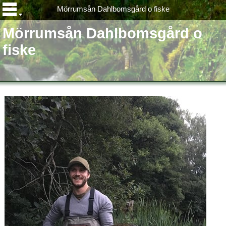
Mörrumsån Dahlbomsgård o fiske
Mörrumsån Dahlbomsgård o
fiske