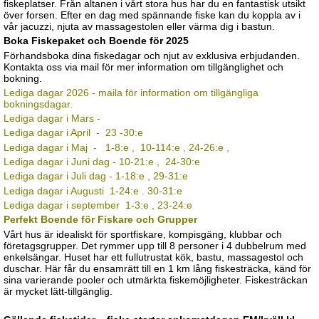
fiskeplatser. Från altanen i vårt stora hus har du en fantastisk utsikt
över forsen. Efter en dag med spännande fiske kan du koppla av i
vår jacuzzi, njuta av massagestolen eller värma dig i bastun.
Boka Fiskepaket och Boende för 2025
Förhandsboka dina fiskedagar och njut av exklusiva erbjudanden.
Kontakta oss via mail för mer information om tillgänglighet och
bokning.
Lediga dagar 2026 - maila för information om tillgängliga
bokningsdagar.
Lediga dagar i Mars -
Lediga dagar i April - 23 -30:e
Lediga dagar i Maj - 1-8:e , 10-114:e , 24-26:e ,
Lediga dagar i Juni dag - 10-21:e , 24-30:e
Lediga dagar i Juli dag - 1-18:e , 29-31:e
Lediga dagar i Augusti 1-24:e . 30-31:e
Lediga dagar i september 1-3:e , 23-24:e
Perfekt Boende för Fiskare och Grupper
Vårt hus är idealiskt för sportfiskare, kompisgäng, klubbar och
företagsgrupper. Det rymmer upp till 8 personer i 4 dubbelrum med
enkelsängar. Huset har ett fullutrustat kök, bastu, massagestol och
duschar. Här får du ensamrätt till en 1 km lång fiskesträcka, känd för
sina varierande pooler och utmärkta fiskemöjligheter. Fiskesträckan
är mycket lätt-tillgänglig.